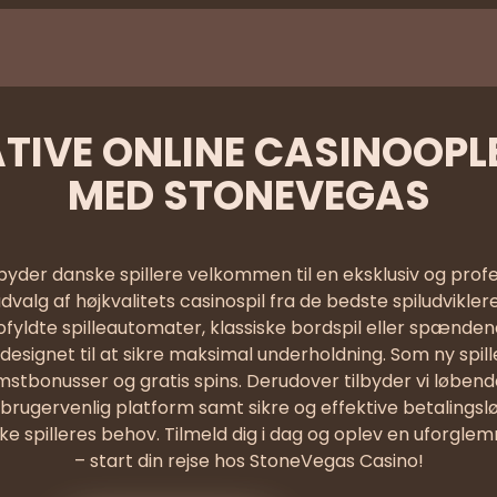
ATIVE ONLINE CASINOOPL
MED STONEVEGAS
der danske spillere velkommen til en eksklusiv og profe
valg af højkvalitets casinospil fra de bedste spiludvikle
ldte spilleautomater, klassiske bordspil eller spændende
 designet til at sikre maksimal underholdning. Som ny spill
mstbonusser og gratis spins. Derudover tilbyder vi løbe
rugervenlig platform samt sikre og effektive betalingsl
spilleres behov. Tilmeld dig i dag og oplev en uforglemm
– start din rejse hos StoneVegas Casino!