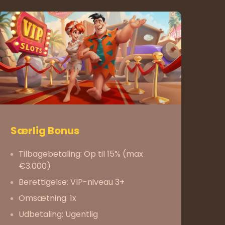
Særlig Bonus
Tilbagebetaling: Op til 15% (max
€3.000)
Berettigelse: VIP-niveau 3+
Omsætning: 1x
Udbetaling: Ugentlig