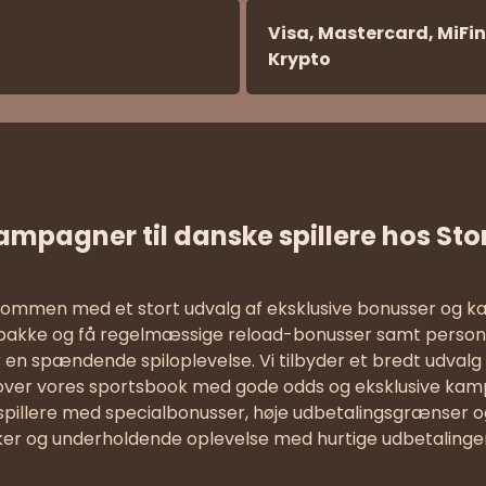
Visa, Mastercard, MiFini
Krypto
ampagner til danske spillere hos S
kommen med et stort udvalg af eksklusive bonusser og k
ke og få regelmæssige reload-bonusser samt personligt 
spændende spiloplevelse. Vi tilbyder et bredt udvalg af
g over vores sportsbook med gode odds og eksklusive ka
pillere med specialbonusser, høje udbetalingsgrænser og i
kker og underholdende oplevelse med hurtige udbetaling