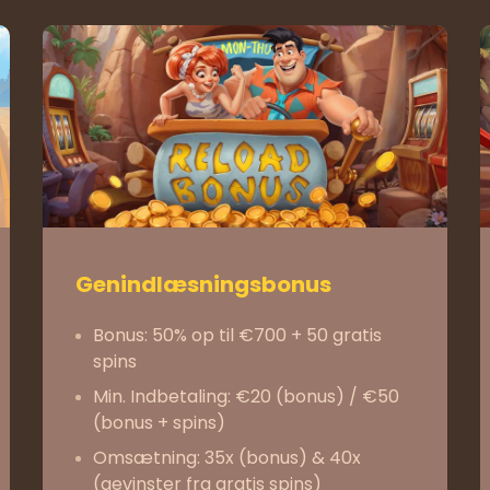
Genindlæsningsbonus
Bonus: 50% op til €700 + 50 gratis
spins
Min. Indbetaling: €20 (bonus) / €50
(bonus + spins)
Omsætning: 35x (bonus) & 40x
(gevinster fra gratis spins)