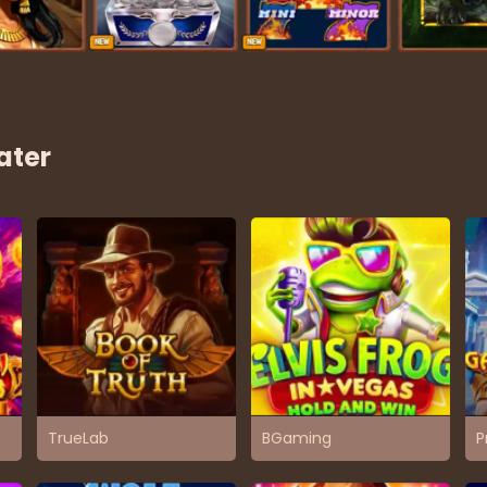
ater
TrueLab
BGaming
P